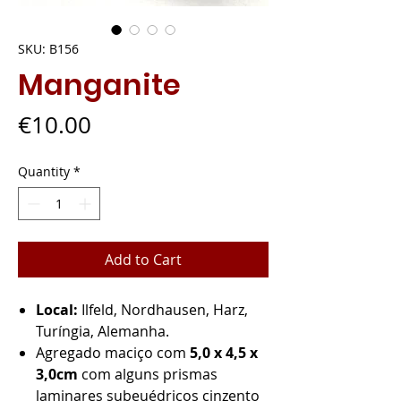
SKU: B156
Manganite
Price
€10.00
Quantity
*
Add to Cart
Local:
Ilfeld, Nordhausen, Harz,
Turíngia, Alemanha.
Agregado maciço com
5,0 x 4,5 x
3,0cm
com alguns prismas
laminares subeuédricos cinzento