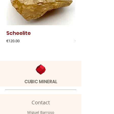
Scheelite
Fibrous Malach
Price
Price
€120.00
€9.00
CUBIC MINERAL
Contact
Miguel Barroso