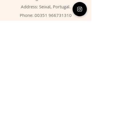
Address: Seixal, Portugal.
Phone:
00351 966731310
Email:
migbarroso@hotmail.com
Shop
SYSTEMATIC
MINERALS
FOSSILS
ANIMALS
Policy
Shipping & Returns
Store Policy
Payment Methods