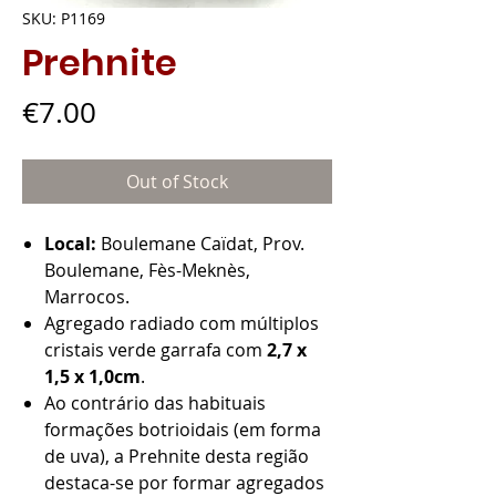
SKU: P1169
Prehnite
Price
€7.00
Out of Stock
Local:
Boulemane Caïdat, Prov.
Boulemane, Fès-Meknès,
Marrocos.
Agregado radiado com múltiplos
cristais verde garrafa com
2,7 x
1,5 x 1,0cm
.
Ao contrário das habituais
formações botrioidais (em forma
de uva), a Prehnite desta região
destaca-se por formar agregados