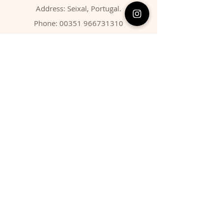
Address: Seixal, Portugal.
Phone:
00351 966731310
Email:
migbarroso@hotmail.com
Shop
SYSTEMATIC
MINERALS
FOSSILS
ANIMALS
Policy
Shipping & Returns
Store Policy
Payment Methods