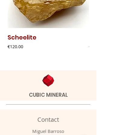
Scheelite
Fibrous Malach
Price
Price
€120.00
€9.00
CUBIC MINERAL
Contact
Miguel Barroso